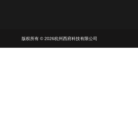
版权所有 © 2026杭州西府科技有限公司