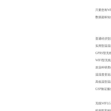
只要您有WI
数据超标短
普通经济型
实用型温湿
GPRS型
WIFI型无
农业科研类
温湿度变送
高低温型温
GSP验证服
无线WIFI
杭州乾富科