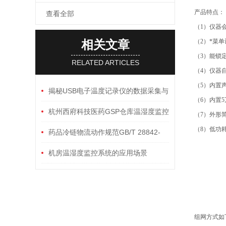
产品特点：
查看全部
（1）仪器
相关文章
（2）*菜
（3）能锁
RELATED ARTICLES
（4）仪器
（5）内置
揭秘USB电子温度记录仪的数据采集与
（6）内置
分析
杭州西府科技医药GSP仓库温湿度监控
（7）外形
（8）低功
系统管理主机使用说明书
药品冷链物流动作规范GB/T 28842-
2012国家标准
机房温湿度监控系统的应用场景
组网方式如