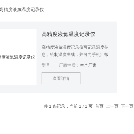
高精度液氮温度记录仪
高精度液氮温度记录仪
高精度液氮温度记录仪可记录温度信
息，绘制温度曲线，并可向手机汇报
冰箱或液氮灌等容器温度信息，支持
型号：
厂商性质：
生产厂家
双向信息传输，用户也可通过手机
APP或关注公司公众号实时了解当前
查看详情
冰箱或液氮灌的温度信息，珍贵样品
不用担心冰箱故障、或停电造成样品
损坏
共 1 条记录，当前 1 / 1 页 首页 上一页 下