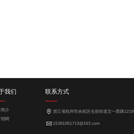
于我们
联系方式
司简介
浙江省杭州市余杭区仓前街道文一西路1218号7幢101室（101室-18）
才招聘
15381061713@163.com