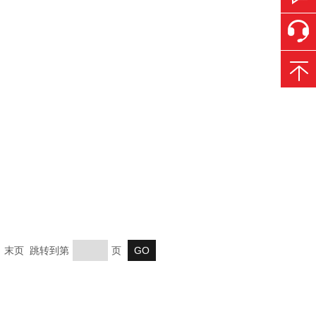
一页 末页 跳转到第
页