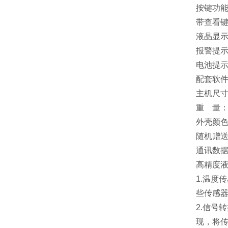
按键功
带查看
液晶显
报警提
电池提
配套软
主机尺寸：
重 量：
外壳颜
随机赠
通讯数
高精度
1.温度
些传感
2.信号
现，将