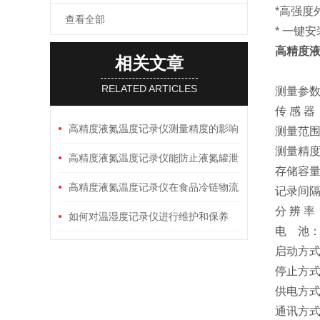
*高强度
查看全部
* 一键
高精度
相关文章
RELATED ARTICLES
测量参
传 感 
高精度液氮温度记录仪测量精度的影响
测量范围
测量精度：
因素
高精度液氮温度记录仪能防止液氮罐泄
存储容量
漏吗
高精度液氮温度记录仪在食品冷链物流
记录间隔
分 辨 
中的质量控制应用
如何对温湿度记录仪进行维护和保养
电 池
启动方式
停止方式
供电方式
通讯方式