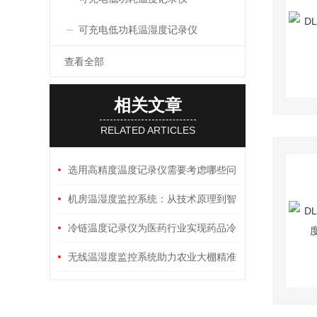
可充电低功耗温湿度记录仪
查看全部
相关文章
RELATED ARTICLES
选用高精度温度记录仪需要考虑哪些问
题
机房温湿度监控系统：从技术原理到智
能运维的全流程解析
冷链温度记录仪为医药行业实现药品冷
链全程化储运
无线温湿度监控系统助力农业大棚精准
化种植