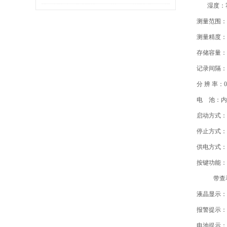
湿度：霍
测量范围：温
测量精度：温
存储容量：可
记录间隔：
分 辨 率：0
电 池：内
启动方式：
停止方式：
供电方式：
按键功能：
带查看键
液晶显示：
报警提示：
电池提示：