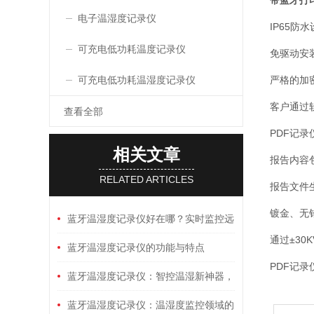
带蓝牙打
电子温湿度记录仪
IP65
可充电低功耗温度记录仪
免驱动安装
可充电低功耗温湿度记录仪
严格的加
客户通过
查看全部
PDF记录
相关文章
报告内容
RELATED ARTICLES
报告文件生
镀金、无
蓝牙温湿度记录仪好在哪？实时监控远
通过±30
不远？数据安全吗？仓储冷链神器！
蓝牙温湿度记录仪的功能与特点
PDF记录
蓝牙温湿度记录仪：智控温湿新神器，
操作简单
蓝牙温湿度记录仪：温湿度监控领域的