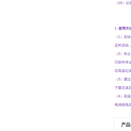
（
1
0
）
记
1.
使用
方
（
1
）启动
定时启动
（
2
）停止
①
软件停
②
高温
记
（
3
）
通过
下载完成
（
4
）
高温
电池低电
产品