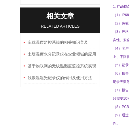
1.
产品特
相关文章
（
1
）
IP6
8
（
2
）免驱
RELATED ARTICLES
（
3
）严格
实性、安
车载温度监控系统的相关知识普及
（
4
）客户
土壤温度水分记录仪在农业领域的应用
上
、
下限
（
5
）记录
基于物联网的无线温湿度监控系统实现
（
6
）报告
精准农业环境监测
浅谈温湿光记录仪的作用及使用方法
记录天数
（
7
）报告
只需要
10
（
8
）
PCB
（
9
）通过
性。