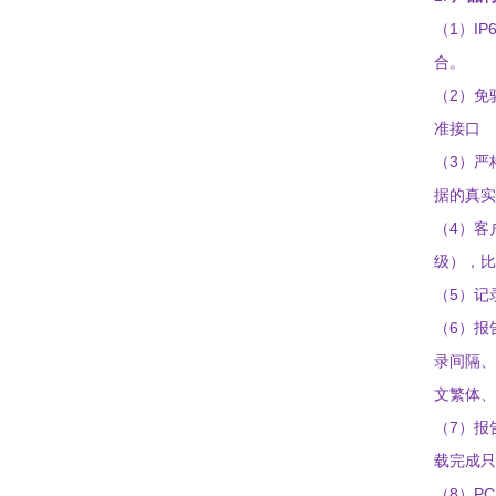
1
IP
（
）
合。
2
（
）免
准接口
3
（
）严
据的真实
4
（
）客
级
）
，比
5
（
）记
6
（
）报
录间隔、
文繁体、
7
（
）报
载完成
只
8
PC
（
）