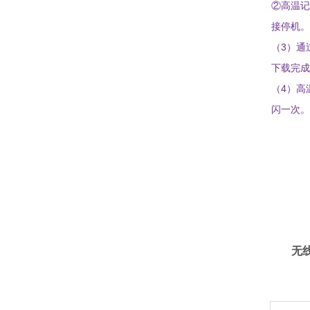
②
高温
记
接停机
。
3
（
）
通
下载完成
4
（
）
高
闪一次
。
无