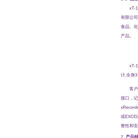
xT-
有限
公司
食品、化
产品。
xT-
,
3
计
全身
客户
接口
，记
xRecord
EXCE
或
整性和安
2.
产品