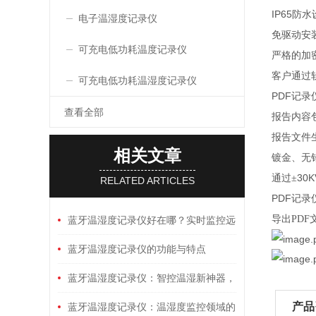
IP65
防水
电子温湿度记录仪
免驱动安
可充电低功耗温度记录仪
严格的加
客户通过
可充电低功耗温湿度记录仪
PDF
记录
查看全部
报告内容
报告文件
相关文章
镀金、无
30K
通过±
RELATED ARTICLES
PDF
记录
导出
PDF
蓝牙温湿度记录仪好在哪？实时监控远
不远？数据安全吗？仓储冷链神器！
蓝牙温湿度记录仪的功能与特点
蓝牙温湿度记录仪：智控温湿新神器，
产品
操作简单
蓝牙温湿度记录仪：温湿度监控领域的