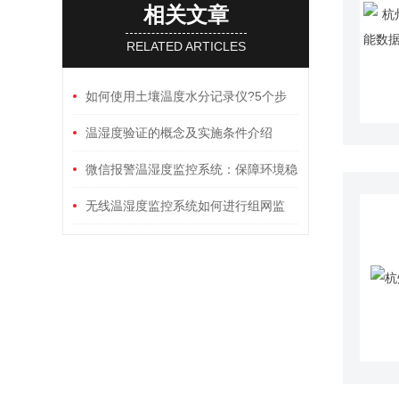
相关文章
RELATED ARTICLES
如何使用土壤温度水分记录仪?5个步
骤轻松解决
温湿度验证的概念及实施条件介绍
微信报警温湿度监控系统：保障环境稳
定与安全
无线温湿度监控系统如何进行组网监
测？