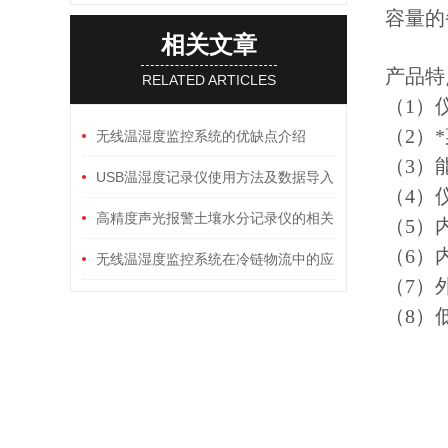
容量的
相关文章
产品特
RELATED ARTICLES
（1）
（2）
无线温湿度监控系统的优缺点介绍
（3）
USB温湿度记录仪使用方法及数据导入
（4）
电脑方式各是什么？
高精度声光报警土壤水分记录仪的相关
（5）
（6）
知识普及
无线温湿度监控系统在冷链物流中的应
（7）
用与优势
（8）