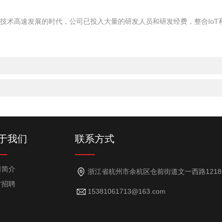
技术高速发展的时代，公司已投入大量的研发人员和研发经费，整合IoT
于我们
联系方式
司简介
浙江省杭州市余杭区仓前街道文一西路1218号7幢101室（101室-18）
才招聘
15381061713@163.com