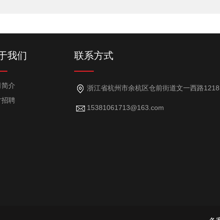
于我们
联系方式
司简介
浙江省杭州市余杭区仓前街道文一西路1218号7幢101室（101室-18）
才招聘
15381061713@163.com