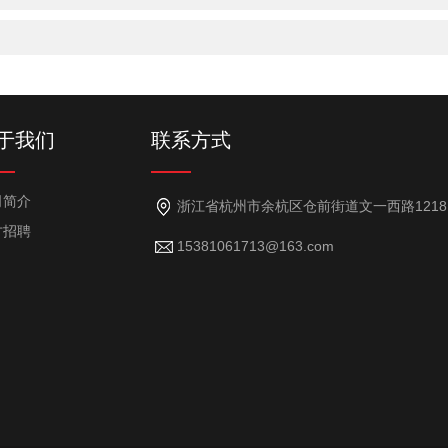
于我们
联系方式
司简介
浙江省杭州市余杭区仓前街道文一西路1218号7幢101室（101室-18）
才招聘
15381061713@163.com