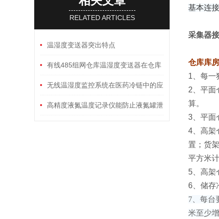
相关文章
基本连
RELATED ARTICLES
采集器
温湿度变送器突出特点
仓库库
有线485组网仓库温湿度变送器在仓库
1、每一
环境管理中的关键角色
无线温湿度监控系统在医药冷链中的应
2、平面
算。
用与优势
高精度液氮温度记录仪能防止液氮罐泄
3、平面
漏吗
4、高架
置；货架
平方米
5、高架
6、储存
7、每台
米至少增