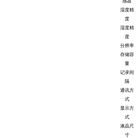
感器
湿度精
度
湿度精
度
分辨率
存储容
量
记录间
隔
通讯方
式
显示方
式
液晶尺
寸